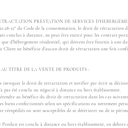
ETRACTATION PRESTATION DE SERVICES D’HEBERGEME
221-28-12° du Code de la consommation, le droit de rétractation d
s conclus à distance, ne peut être exercé pour les contrats porta
s que d’hébergement résidentiel, qui doivent être fournis à une d
e Client ne bénéficie d’aucun droit de rétractation une fois conf
AU TITRE DE LA VENTE DE PRODUITS :
 invoquer le droit de retractation et notifier par écrit sa décisio
’a pas été conclu ou négocié à distance ou hors établissement.
étendre au bénéfice du droit de retractation dans les cas suivan
iens confectionnés selon ses spécifications ou nettement person
re réexpédiés ou sont susceptibles de se détériorer ou de se péri
e Produit est conclu à distance ou hors établissement, en dehors 