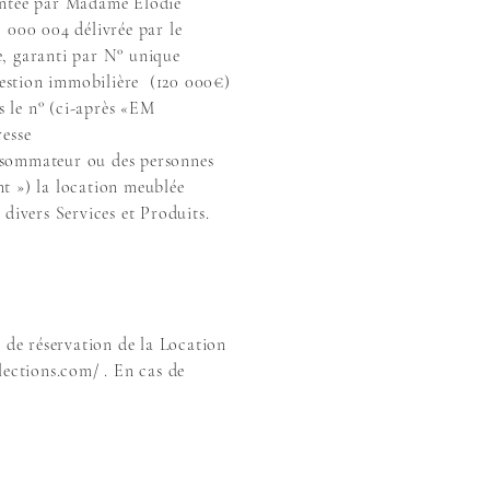
sentée par Madame Elodie
 000 004 délivrée par le
e, garanti par N° unique
 gestion immobilière (120 000€)
 le n° (ci-après «EM
esse
nsommateur ou des personnes
t ») la location meublée
divers Services et Produits.
s de réservation de la Location
lections.com/
. En cas de