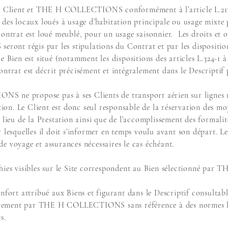
 le Client et THE H COLLECTIONS conformément à l’article L.21
 des locaux loués à usage d’habitation principale ou usage mixte 
ontrat est loué meublé, pour un usage saisonnier. Les droits et o
nt régis par les stipulations du Contrat et par les dispositions
e Bien est situé (notamment les dispositions des articles L.324-1 
ntrat est décrit précisément et intégralement dans le Descriptif pu
 ne propose pas à ses Clients de transport aérien sur lignes r
ation. Le Client est donc seul responsable de la réservation des mo
 lieu de la Prestation ainsi que de l’accomplissement des formalité
 lesquelles il doit s’informer en temps voulu avant son départ. Le 
e voyage et assurances nécessaires le cas échéant.
phies visibles sur le Site correspondent au Bien sélectionné 
nfort attribué aux Biens et figurant dans le Descriptif consultab
ctivement par THE H COLLECTIONS sans référence à des normes lo
ts.