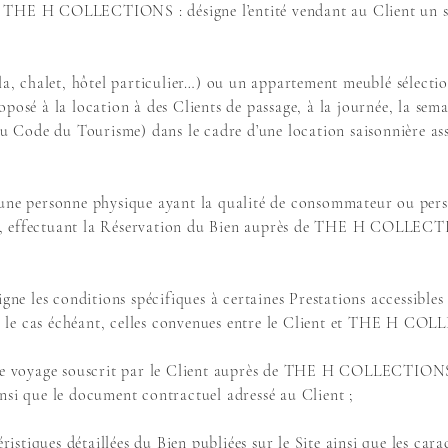
 H COLLECTIONS : désigne l’entité vendant au Client un séjo
lla, chalet, hôtel particulier…) ou un appartement meublé sélec
é à la location à des Clients de passage, à la journée, la sema
du Code du Tourisme) dans le cadre d’une location saisonnière ass
 une personne physique ayant la qualité de consommateur ou pers
, effectuant la Réservation du Bien auprès de THE H COLLECTIO
gne les conditions spécifiques à certaines Prestations accessibles 
et, le cas échéant, celles convenues entre le Client et THE H C
 de voyage souscrit par le Client auprès de THE H COLLECTIONS
nsi que le document contractuel adressé au Client ;
éristiques détaillées du Bien publiées sur le Site ainsi que les cara