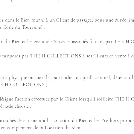
our dans le Bien fourni à un Client de passage, pour une durée li
 du Code du Tourisme) ;
tion du Bien et les éventuels Services associés fournis par THE
its proposés par THE H COLLECTIONS à ses Clients en vente à dist
onne physique ou morale, particulier ou professionnel, détenant l
 THE H COLLECTIONS ;
signe l’action effectuée par le Client lorsqu’il sollicite THE
ériode choisie ;
es attachés directement à la Location du Bien et les Produits pro
n complément de la Location du Bien.