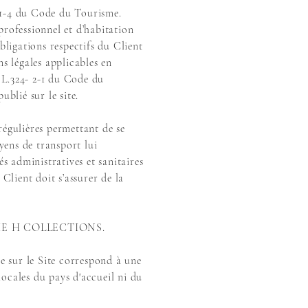
1-4 du Code du Tourisme.
professionnel et d’habitation
bligations respectifs du Client
 légales applicables en
à L.324- 2-1 du Code du
blié sur le site.
égulières permettant de se
yens de transport lui
s administratives et sanitaires
Client doit s’assurer de la
par THE H COLLECTIONS.
le sur le Site correspond à une
cales du pays d'accueil ni du