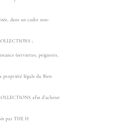
mitée, dans un cadre non-
 H COLLECTIONS ;
ance (serviettes, peignoirs,
a propriété légale du Bien
 H COLLECTIONS afin d’acheter
posés par THE H