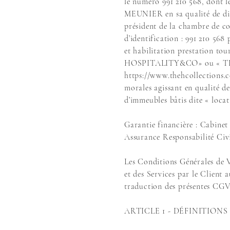
le numéro 991 210 568, dont 
MEUNIER en sa qualité de diri
président de la chambre de co
d’identification : 991 210 56
et habilitation prestation t
HOSPITALITY&CO» ou « THE H
https://www.thehcollections.
morales agissant en qualité d
d’immeubles bâtis dite « loca
Garantie financière : Cabi
Assurance Responsabilité Civ
Les Conditions Générales de V
et des Services par le Clie
traduction des présentes CGV 
ARTICLE 1 - DÉFINITIONS