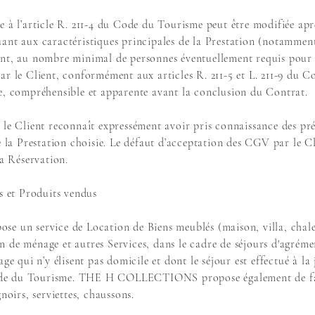
e à l’article R. 211-4 du Code du Tourisme peut être modifiée apr
ant aux caractéristiques principales de la Prestation (notammen
nt, au nombre minimal de personnes éventuellement requis pour la
ar le Client, conformément aux articles R. 211-5 et L. 211-9 du 
e, compréhensible et apparente avant la conclusion du Contrat.
 le Client reconnaît expressément avoir pris connaissance des pr
e la Prestation choisie. Le défaut d’acceptation des CGV par le C
sa Réservation.
ns et Produits vendus
 service de Location de Biens meublés (maison, villa, chalet,
 de ménage et autres Services, dans le cadre de séjours d'agrémen
age qui n’y élisent pas domicile et dont le séjour est effectué à la
 Code du Tourisme. THE H COLLECTIONS propose également de faç
noirs, serviettes, chaussons.