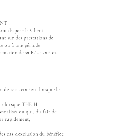
NT :
ont dispose le Client
nt sur des prestations de
ate ou à une période
irmation de sa Réservation.
n de retractation, lorsque le
ts : lorsque THE H
nalisés ou qui, du fait de
mer rapidement,
des cas d’exclusion du bénéfice