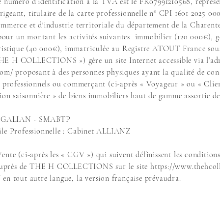
le numéro d’identification à la TVA est le FR07991210568, repré
geant, titulaire de la carte professionnelle n° CPI 1601 2025 000
mmerce et d'industrie territoriale du département de la Charent
8 pour un montant les activités suivantes immobilier (120 000€),
ouristique (40 000€), immatriculée au Registre ATOUT France sous
 COLLECTIONS ») gère un site Internet accessible via l’adr
com/
proposant à des personnes physiques ayant la qualité de co
e professionnels ou commerçant (ci-après « Voyageur » ou « Clien
tion saisonnière » de biens immobiliers haut de gamme assortie de 
net GALIAN - SMABTP
ile Professionnelle : Cabinet ALLIANZ
ente (ci-après les « CGV ») qui suivent définissent les condition
nt auprès de THE H COLLECTIONS sur le site
https://www.thehcol
en tout autre langue, la version française prévaudra.