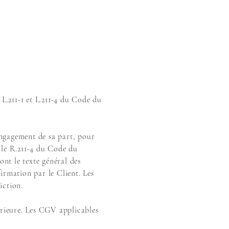
.211-1 et L.211-4 du Code du
engagement de sa part, pour
icle R.211-4 du Code du
ont le texte général des
irmation par le Client. Les
diction.
érieure. Les CGV applicables